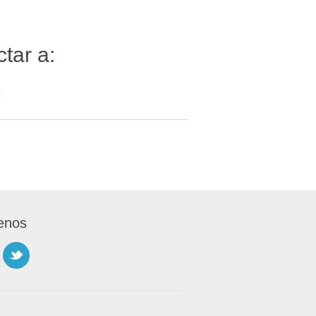
tar a:
7
enos